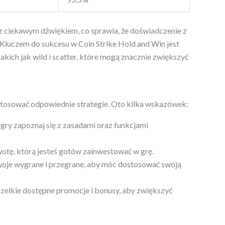
az ciekawym dźwiękiem, co sprawia, że doświadczenie z
. Kluczem do sukcesu w Coin Strike Hold and Win jest
akich jak wild i scatter, które mogą znacznie zwiększyć
stosować odpowiednie strategie. Oto kilka wskazówek:
ry zapoznaj się z zasadami oraz funkcjami
otę, którą jesteś gotów zainwestować w grę.
oje wygrane i przegrane, aby móc dostosować swoją
elkie dostępne promocje i bonusy, aby zwiększyć