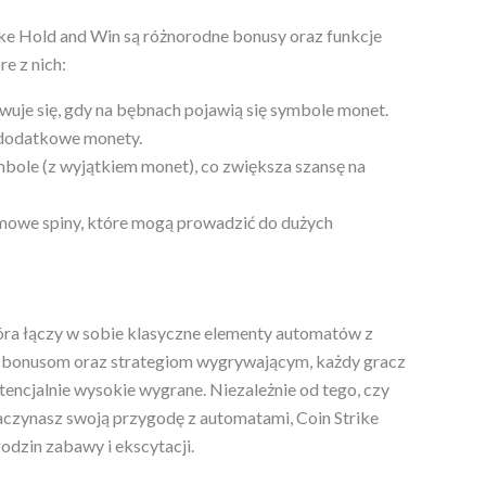
ke Hold and Win są różnorodne bonusy oraz funkcje
re z nich:
wuje się, gdy na bębnach pojawią się symbole monet.
 dodatkowe monety.
mbole (z wyjątkiem monet), co zwiększa szansę na
mowe spiny, które mogą prowadzić do dużych
tóra łączy w sobie klasyczne elementy automatów z
 bonusom oraz strategiom wygrywającym, każdy gracz
encjalnie wysokie wygrane. Niezależnie od tego, czy
czynasz swoją przygodę z automatami, Coin Strike
odzin zabawy i ekscytacji.