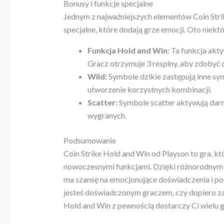
Bonusy i funkcje specjalne
Jednym z najważniejszych elementów Coin Stri
specjalne, które dodają grze emocji. Oto niektó
Funkcja Hold and Win:
Ta funkcja akty
Gracz otrzymuje 3 respiny, aby zdobyć
Wild:
Symbole dzikie zastępują inne sy
utworzenie korzystnych kombinacji.
Scatter:
Symbole scatter aktywują dar
wygranych.
Podsumowanie
Coin Strike Hold and Win od Playson to gra, k
nowoczesnymi funkcjami. Dzięki różnorodnym
ma szansę na emocjonujące doświadczenia i pot
jesteś doświadczonym graczem, czy dopiero za
Hold and Win z pewnością dostarczy Ci wielu g