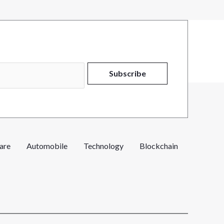
Subscribe
are
Automobile
Technology
Blockchain