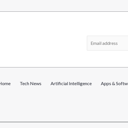
E
m
a
i
l
*
Home
Tech News
Artificial Intelligence
Apps & Softw