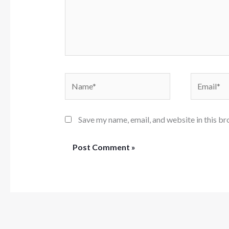
Name*
Email*
Save my name, email, and website in this br